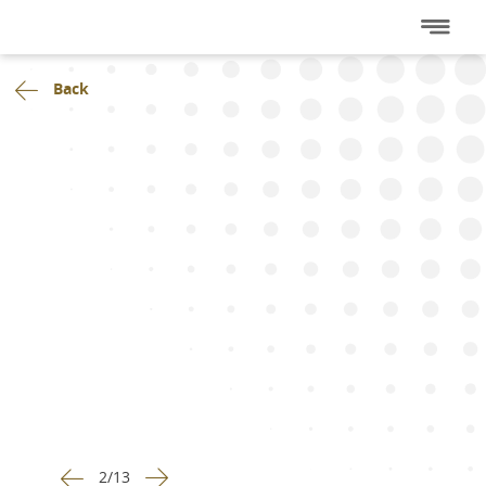
Back
2
/
13