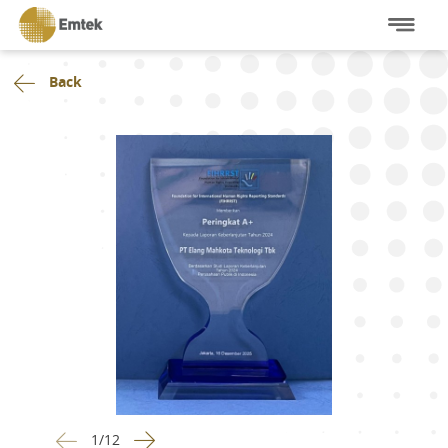
Back
1
/
12