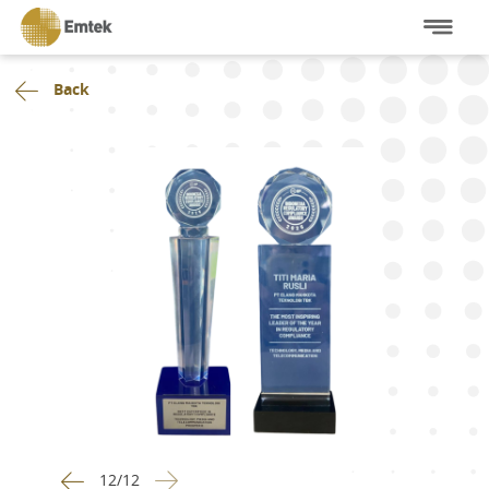
Back
12
/
12