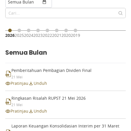
Dividen
Semua Bulan
Prospektus
Informasi Keuangan
Keterbukaan Informasi
2026
2025
2024
2023
2022
2021
2020
2019
Semua Bulan
Pemberitahuan Pembagian Dividen Final
21 Mei
Pratinjau
Unduh
Ringkasan Risalah RUPST 21 Mei 2026
21 Mei
Pratinjau
Unduh
Laporan Keuangan Konsolidasian Interim per 31 Maret