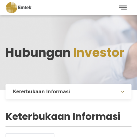
Hubungan
Investor
Keterbukaan Informasi
Informasi Saham
Keterbukaan Informasi
Informasi Pemegang Saham
Laporan Tahunan