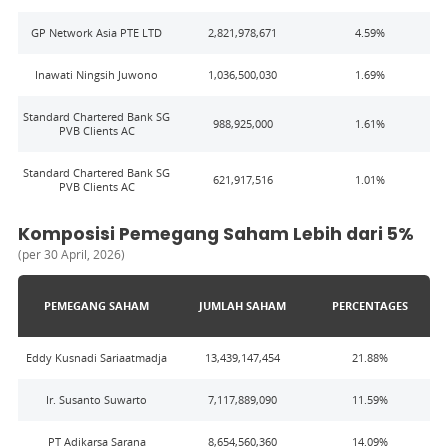
GP Network Asia PTE LTD
2,821,978,671
4.59
%
Inawati Ningsih Juwono
1,036,500,030
1.69
%
Standard Chartered Bank SG
988,925,000
1.61
%
PVB Clients AC
Standard Chartered Bank SG
621,917,516
1.01
%
PVB Clients AC
Komposisi Pemegang Saham Lebih dari 5%
(
per 30 April, 2026
)
PEMEGANG SAHAM
JUMLAH SAHAM
PERCENTAGES
Eddy Kusnadi Sariaatmadja
13,439,147,454
21.88
%
Ir. Susanto Suwarto
7,117,889,090
11.59
%
PT Adikarsa Sarana
8,654,560,360
14.09
%