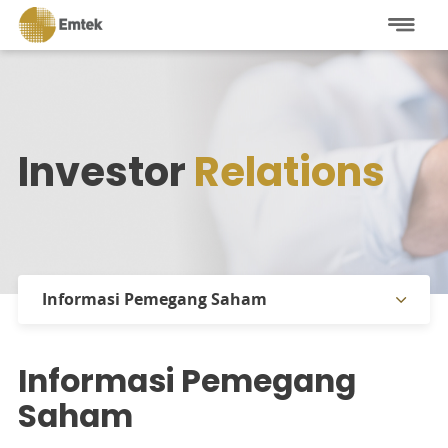
Investor
Relations
Informasi Pemegang Saham
Informasi Saham
Informasi Pemegang
Informasi Pemegang Saham
Saham
Laporan Tahunan