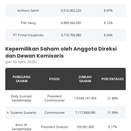
Anthoni Salim
5,510,302,220
8.97
%
Piet Yaury
4,989,564,500
8.12
%
PT Prima Visualindo
3,710,709,980
6.04
%
Kepemilikan Saham oleh Anggota Direksi
dan Dewan Komisaris
(
per 30 April, 2026
)
PEMEGANG
JUMLAH
POSISI
PERCENTAGES
SAHAM
SAHAM
Eddy Kusnadi
President
13,439,147,454
21.88
%
Sariaatmadja
Commisioner
Ir. Susanto Suwarto
Commisioner
7,117,889,090
11.59
%
Alvin W.
President Director
105,091,000
0.17
%
Sariaatmadja