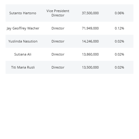
Vice President
Sutanto Hartono
37,500,000
0.06
%
Director
Jay Geoffrey Wacher
Director
71,949,000
0.12
%
Yuslinda Nasution
Director
14,246,000
0.02
%
Sutiana Ali
Director
13,860,000
0.02
%
Titi Maria Rusli
Director
13,500,000
0.02
%