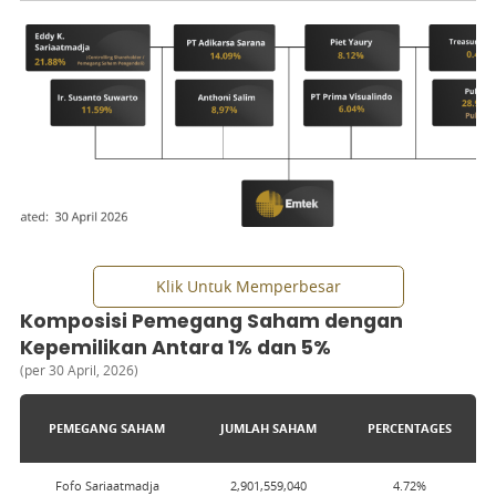
Dividen
Prospektus
Informasi Keuangan
Keterbukaan Informasi
Klik Untuk Memperbesar
Komposisi Pemegang Saham dengan
Kepemilikan Antara 1% dan 5%
(
per 30 April, 2026
)
PEMEGANG SAHAM
JUMLAH SAHAM
PERCENTAGES
Fofo Sariaatmadja
2,901,559,040
4.72
%