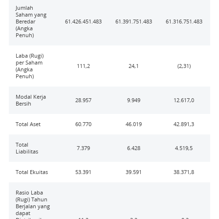
Jumlah
Saham yang
Beredar
61.426.451.483
61.391.751.483
61.316.751.483
6
(Angka
Penuh)
Laba (Rugi)
per Saham
111,2
24,1
(2,31)
(Angka
Penuh)
Modal Kerja
28.957
9.949
12.617,0
Bersih
Total Aset
60.770
46.019
42.891,3
Total
7.379
6.428
4.519,5
Liabilitas
Total Ekuitas
53.391
39.591
38.371,8
Rasio Laba
(Rugi) Tahun
Berjalan yang
dapat