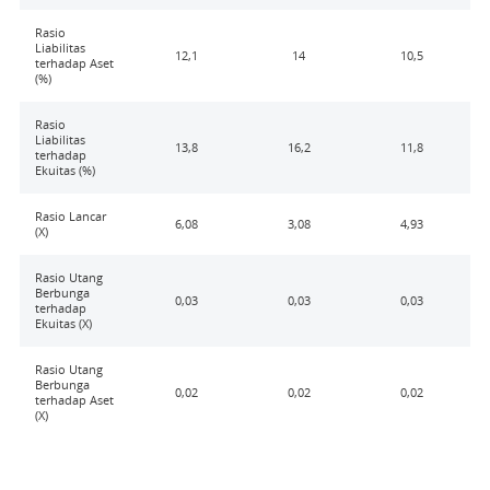
Rasio
Liabilitas
12,1
14
10,5
terhadap Aset
(%)
Rasio
Liabilitas
13,8
16,2
11,8
terhadap
Ekuitas (%)
Rasio Lancar
6,08
3,08
4,93
(X)
Rasio Utang
Berbunga
0,03
0,03
0,03
terhadap
Ekuitas (X)
Rasio Utang
Berbunga
0,02
0,02
0,02
terhadap Aset
(X)