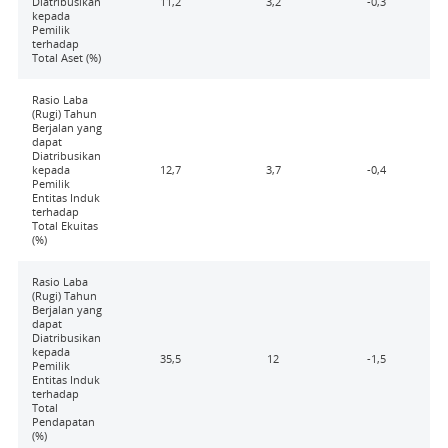
Diatribusikan
11,2
3,2
-0,3
kepada
Pemilik
terhadap
Total Aset (%)
Rasio Laba
(Rugi) Tahun
Berjalan yang
dapat
Diatribusikan
kepada
12,7
3,7
-0,4
Pemilik
Entitas Induk
terhadap
Total Ekuitas
(%)
Rasio Laba
(Rugi) Tahun
Berjalan yang
dapat
Diatribusikan
kepada
35,5
12
-1,5
Pemilik
Entitas Induk
terhadap
Total
Pendapatan
(%)