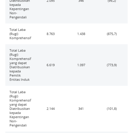
Diatribusikan
2.095
346
(99,2)
kepada
Kepentingan
Non-
Pengendali
Total Laba
(Rugi)
8.763
1.438
(875,7)
Komprehensif
Total Laba
(Rugi)
Komprehensif
yang dapat
6.619
1.097
(773,9)
Diatribusikan
kepada
Pemilik
Entitas Induk
Total Laba
(Rugi)
Komprehensif
yang dapat
Diatribusikan
2.144
341
(101,8)
kepada
Kepentingan
Non-
Pengendali