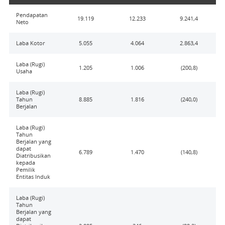
Pendapatan
19.119
12.233
9.241,4
Neto
Laba Kotor
5.055
4.064
2.863,4
Laba (Rugi)
1.205
1.006
(200,8)
Usaha
Laba (Rugi)
Tahun
8.885
1.816
(240,0)
Berjalan
Laba (Rugi)
Tahun
Berjalan yang
dapat
6.789
1.470
(140,8)
Diatribusikan
kepada
Pemilik
Entitas Induk
Laba (Rugi)
Tahun
Berjalan yang
dapat